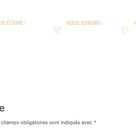
S ÉCRIRE :
NOUS JOINDRE :
l :
Téléphone :
9
act@scierie-lion.com
04 74 64 63 54
ARPENTE
MAISON
INTÉRIEUR
EXTÉRIEU
e
 champs obligatoires sont indiqués avec
*