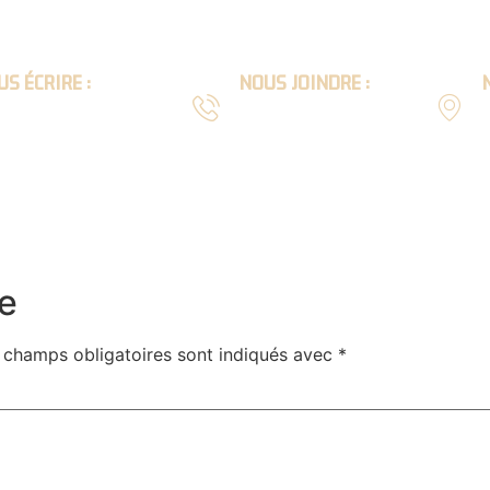
S ÉCRIRE :
NOUS JOINDRE :
l :
Téléphone :
9
act@scierie-lion.com
04 74 64 63 54
ARPENTE
MAISON
INTÉRIEUR
EXTÉRIEU
e
 champs obligatoires sont indiqués avec
*