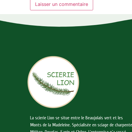
La scierie Lion se situe entre le Beaujolais vert et les
Monts de la Madeleine. Spécialisée en sciage de charpent
Mélèze, Douglas, Sapin et Chêne. L’entreprise n’a cessé