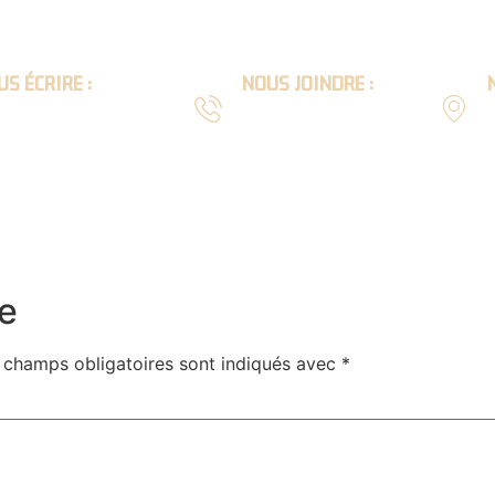
S ÉCRIRE :
NOUS JOINDRE :
l :
Téléphone :
9
act@scierie-lion.com
04 74 64 63 54
ARPENTE
MAISON
INTÉRIEUR
EXTÉRIEU
e
 champs obligatoires sont indiqués avec
*