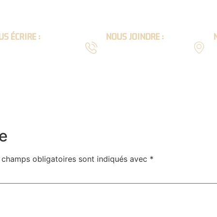
S ÉCRIRE :
NOUS JOINDRE :
l :
Téléphone :
9
act@scierie-lion.com
04 74 64 63 54
ARPENTE
MAISON
INTÉRIEUR
EXTÉRIEU
e
 champs obligatoires sont indiqués avec
*