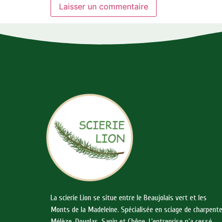
La scierie Lion se situe entre le Beaujolais vert et les
Monts de la Madeleine. Spécialisée en sciage de charpent
Mélèze, Douglas, Sapin et Chêne. L’entreprise n’a cessé